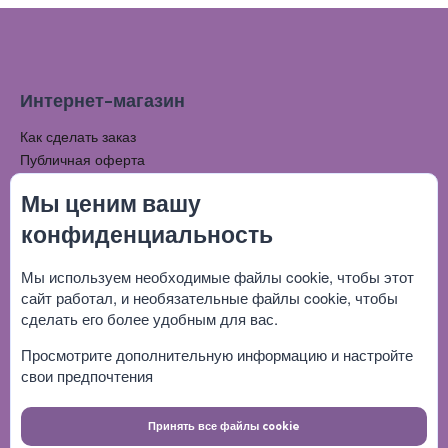
Интернет-магазин
Как сделать заказ
Публичная оферта
Напишите нам
Мы ценим вашу
Личный Кабинет
конфиденциальность
Вход
Мои заказы
Мы используем необходимые
файлы cookie
, чтобы этот
сайт работал, и необязательные файлы cookie, чтобы
Мой профиль
сделать его более удобным для вас.
Будьте на связи
Просмотрите дополнительную информацию и настройте
свои предпочтения
Принять все файлы cookie